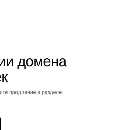
ции домена
ек
ите продление в разделе